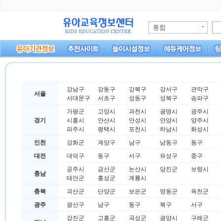
통합
강남구
강동구
강북구
강서구
관악구
서울
서대문구
서초구
성동구
성북구
송파구
가평군
고양시
과천시
광명시
광주시
경기
시흥시
안산시
안성시
안양시
양주시
파주시
평택시
포천시
하남시
화성시
인천
강화군
계양구
남구
남동구
동구
대전
대덕구
동구
서구
유성구
중구
공주시
금산군
논산시
당진군
보령시
충남
태안군
홍성군
계룡시
충북
괴산군
단양군
보은군
영동군
옥천군
광주
광산구
남구
동구
북구
서구
강진군
고흥군
곡성군
광양시
구례군