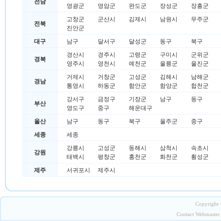
전남
영광군
영암군
완도군
장성군
장흥군
고창군
군산시
김제시
남원시
무주군
전북
진안군
대구
남구
달서구
달성군
동구
북구
경산시
경주시
고령군
구미시
군위군
경북
영주시
영천시
예천군
울릉군
울진군
거제시
거창군
고성군
김해시
남해군
경남
통영시
하동군
함안군
함양군
합천군
강서구
금정구
기장군
남구
동구
부산
영도구
중구
해운대구
울산
남구
동구
북구
울주군
중구
세종
세종
강릉시
고성군
동해시
삼척시
속초시
강원
태백시
평창군
홍천군
화천군
횡성군
제주
서귀포시
제주시
Copyright ©
Contact Webmaster 